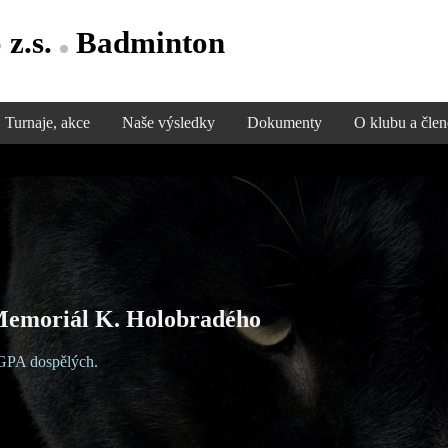
 z.s.
Badminton
Turnaje, akce
Naše výsledky
Dokumenty
O klubu a čle
emoriál K. Holobradého
e GPA dospělých.