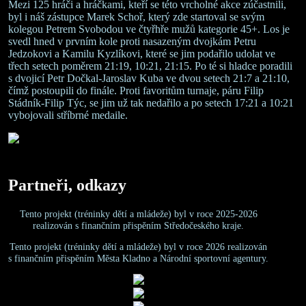
Mezi 125 hráči a hráčkami, kteří se této vrcholné akce zúčastnili,
byl i náš zástupce Marek Schoř, který zde startoval se svým
kolegou Petrem Svobodou ve čtyřhře mužů kategorie 45+. Los je
svedl hned v prvním kole proti nasazeným dvojkám Petru
Jedzokovi a Kamilu Kyzlíkovi, které se jim podařilo udolat ve
třech setech poměrem 21:19, 10:21, 21:15. Po té si hladce poradili
s dvojicí Petr Dočkal-Jaroslav Kuba ve dvou setech 21:7 a 21:10,
čímž postoupili do finále. Proti favoritům turnaje, páru Filip
Stádník-Filip Týc, se jim už tak nedařilo a po setech 17:21 a 10:21
vybojovali stříbrné medaile.
Partneři, odkazy
Tento projekt (tréninky dětí a mládeže) byl v roce 2025-2026
realizován s finančním přispěním Středočeského kraje.
Tento projekt (tréninky dětí a mládeže) byl v roce 2026 realizován
s finančním přispěním Města Kladno a Národní sportovní agentury.